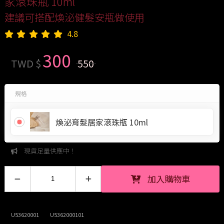
家滾珠瓶 10ml
建議可搭配煥泌健髮安瓶做使用
4.8
300
TWD $
550
規格
煥泌育髮居家滾珠瓶 10ml
現貨足量供應中！
加入購物車
U53620001
U5362000101