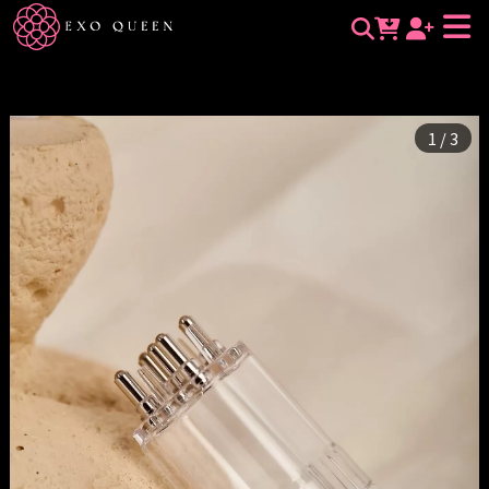
人源外泌體豐盈健髮安瓶專用｜煥泌育髮居家滾珠瓶 10ml | 煥
泌外泌體皇后｜EXO QUEEN｜煥泌生醫｜要用就用最好的
所有商品
1
/
3