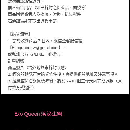
況恕無法辦理退貨：
個人衛生用品（如已拆封之保養品、面膜等）
商品因消費者人為損壞、污損、遺失配件
超過鑑賞期才提出退貨申請
【退貨流程】
1. 請於收到商品 7 日內，來信至客服信箱
【Exoqueen.tw@gmail.com】，
或私訊官方 IG/LINE，並提供：
訂單編號
商品照片（含外觀與未拆封狀態）
2. 經客服確認符合退貨條件後，會提供退貨地址及注意事項。
3. 經檢查符合退貨標準後，將於 7–10 個工作天內完成退款（原
付款方式退回）。
Exo Queen 煥泌生醫