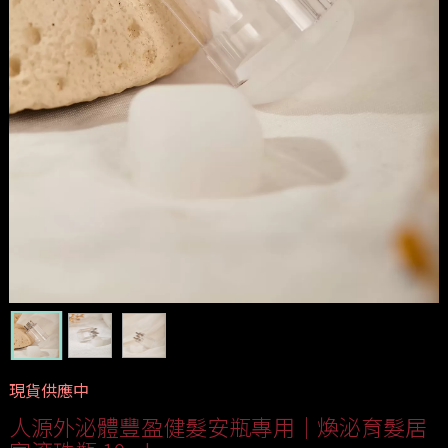
現貨供應中
人源外泌體豐盈健髮安瓶專用｜煥泌育髮居