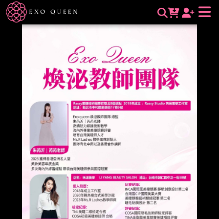
師資團隊 | 煥泌外泌體皇后｜EXO QUEEN｜煥泌生醫｜要用就
用最好的